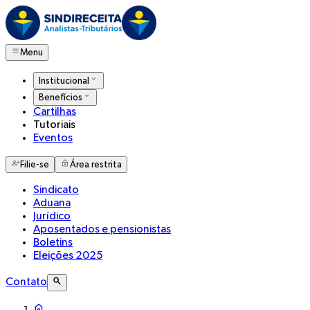
Menu
Institucional
Benefícios
Cartilhas
Tutoriais
Eventos
Filie-se
Área restrita
Sindicato
Aduana
Jurídico
Aposentados e pensionistas
Boletins
Eleições 2025
Contato