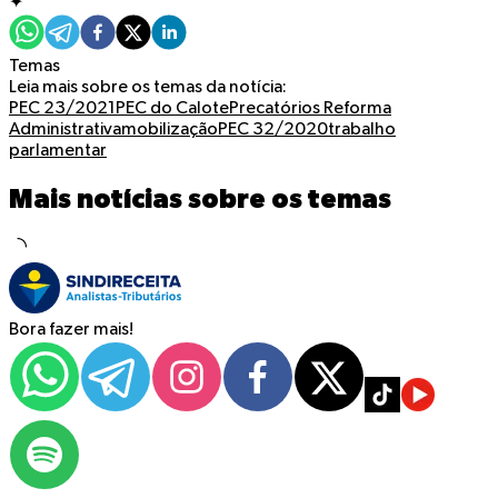
✦
Temas
Leia mais sobre os temas da notícia:
PEC 23/2021
PEC do Calote
Precatórios
Reforma
Administrativa
mobilização
PEC 32/2020
trabalho
parlamentar
Mais notícias sobre os temas
Bora fazer mais!