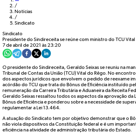
/
Notícias
/
Sindicato
Sindicato
Presidente do Sindireceita se reúne com ministro do TCU Vita
7 de abril de 2021 às 23:20
O presidente do Sindireceita, Geraldo Seixas se reuniu na manh
Tribunal de Contas da União (TCU) Vital do Rêgo. No encontro,
dos aspectos jurídicos que envolvem o pedido de reexame i
acórdão do TCU que trata do Bônus de Eficiência instituído pe
remuneração da Carreira Tributária e Aduaneira da Receita Fed
Geraldo Seixas ressaltou todos os aspectos da aprovação da L
Bônus de Eficiência e ponderou sobre a necessidade de super
regulamentar a Lei 13.464.
A atuação do Sindicato tem por objetivo demonstrar que o Bônu
não viola dispositivos da Constituição federal e é um impor
eficiência na atividade de administração tributária do Estado.