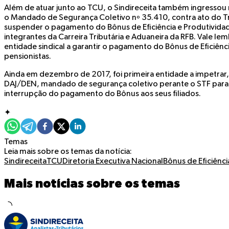
Além de atuar junto ao TCU, o Sindireceita também ingressou
o Mandado de Segurança Coletivo nº 35.410, contra ato do T
suspender o pagamento do Bônus de Eficiência e Produtivida
integrantes da Carreira Tributária e Aduaneira da RFB. Vale lemb
entidade sindical a garantir o pagamento do Bônus de Eficiênc
pensionistas.
Ainda em dezembro de 2017, foi primeira entidade a impetra
DAJ/DEN, mandado de segurança coletivo perante o STF para
interrupção do pagamento do Bônus aos seus filiados.
✦
Temas
Leia mais sobre os temas da notícia:
Sindireceita
TCU
Diretoria Executiva Nacional
Bônus de Eficiênci
Mais notícias sobre os temas