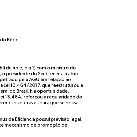
l do Rêgo
ã de hoje, dia 7, com o ministro do
 o presidente do Sindireceita tratou
mpetrado pela AGU em relação ao
la Lei 13.464/2017, que reestruturou a
eral do Brasil. Na oportunidade,
ei 13.464, reforçou a regularidade do
armos os entraves para que se possa
s de Eficiência possui previsão legal,
tante mecanismo de promoção de