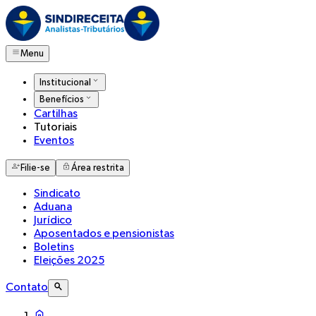
Menu
Institucional
Benefícios
Cartilhas
Tutoriais
Eventos
Filie-se
Área restrita
Sindicato
Aduana
Jurídico
Aposentados e pensionistas
Boletins
Eleições 2025
Contato