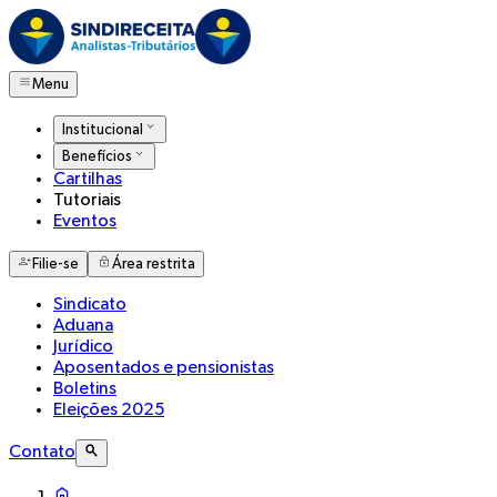
Menu
Institucional
Benefícios
Cartilhas
Tutoriais
Eventos
Filie-se
Área restrita
Sindicato
Aduana
Jurídico
Aposentados e pensionistas
Boletins
Eleições 2025
Contato