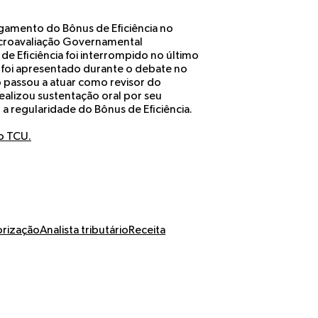
lgamento do Bônus de Eficiência no
acroavaliação Governamental
e Eficiência foi interrompido no último
e foi apresentado durante o debate no
o passou a atuar como revisor do
realizou sustentação oral por seu
 regularidade do Bônus de Eficiência.
o TCU.
orização
Analista tributário
Receita