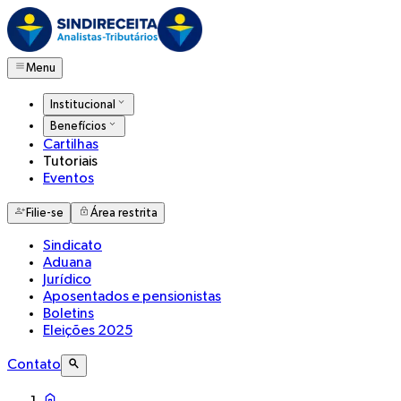
Menu
Institucional
Benefícios
Cartilhas
Tutoriais
Eventos
Filie-se
Área restrita
Sindicato
Aduana
Jurídico
Aposentados e pensionistas
Boletins
Eleições 2025
Contato