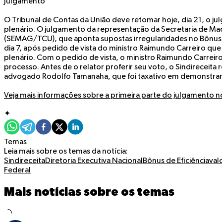
Julgamento
O Tribunal de Contas da União deve retomar hoje, dia 21, o ju
plenário. O julgamento da representação da Secretaria de M
(SEMAG/TCU), que aponta supostas irregularidades no Bônus d
dia 7, após pedido de vista do ministro Raimundo Carreiro qu
plenário. Com o pedido de vista, o ministro Raimundo Carreir
processo. Antes de o relator proferir seu voto, o Sindireceita 
advogado Rodolfo Tamanaha, que foi taxativo em demonstrar a
Veja mais informações sobre a primeira parte do julgamento n
✦
Temas
Leia mais sobre os temas da notícia:
Sindireceita
Diretoria Executiva Nacional
Bônus de Eficiência
val
Federal
Mais notícias sobre os temas