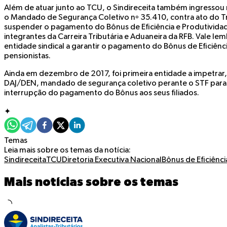
Além de atuar junto ao TCU, o Sindireceita também ingressou
o Mandado de Segurança Coletivo nº 35.410, contra ato do T
suspender o pagamento do Bônus de Eficiência e Produtivida
integrantes da Carreira Tributária e Aduaneira da RFB. Vale lemb
entidade sindical a garantir o pagamento do Bônus de Eficiênc
pensionistas.
Ainda em dezembro de 2017, foi primeira entidade a impetra
DAJ/DEN, mandado de segurança coletivo perante o STF para
interrupção do pagamento do Bônus aos seus filiados.
✦
Temas
Leia mais sobre os temas da notícia:
Sindireceita
TCU
Diretoria Executiva Nacional
Bônus de Eficiênci
Mais notícias sobre os temas