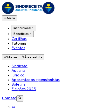
Menu
Institucional
Benefícios
Cartilhas
Tutoriais
Eventos
Filie-se
Área restrita
Sindicato
Aduana
Jurídico
Aposentados e pensionistas
Boletins
Eleições 2025
Contato