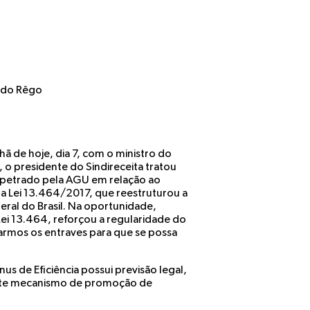
l do Rêgo
ã de hoje, dia 7, com o ministro do
 o presidente do Sindireceita tratou
mpetrado pela AGU em relação ao
la Lei 13.464/2017, que reestruturou a
eral do Brasil. Na oportunidade,
ei 13.464, reforçou a regularidade do
armos os entraves para que se possa
s de Eficiência possui previsão legal,
tante mecanismo de promoção de