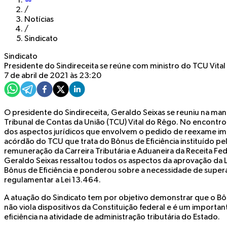
/
Notícias
/
Sindicato
Sindicato
Presidente do Sindireceita se reúne com ministro do TCU Vita
7 de abril de 2021 às 23:20
O presidente do Sindireceita, Geraldo Seixas se reuniu na manh
Tribunal de Contas da União (TCU) Vital do Rêgo. No encontro,
dos aspectos jurídicos que envolvem o pedido de reexame i
acórdão do TCU que trata do Bônus de Eficiência instituído pe
remuneração da Carreira Tributária e Aduaneira da Receita Fed
Geraldo Seixas ressaltou todos os aspectos da aprovação da L
Bônus de Eficiência e ponderou sobre a necessidade de super
regulamentar a Lei 13.464.
A atuação do Sindicato tem por objetivo demonstrar que o Bônu
não viola dispositivos da Constituição federal e é um impor
eficiência na atividade de administração tributária do Estado.