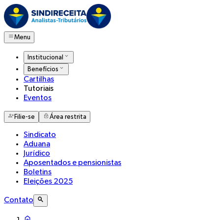
Menu
Institucional
Benefícios
Cartilhas
Tutoriais
Eventos
Filie-se
Área restrita
Sindicato
Aduana
Jurídico
Aposentados e pensionistas
Boletins
Eleições 2025
Contato