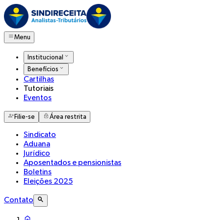
Menu
Institucional
Benefícios
Cartilhas
Tutoriais
Eventos
Filie-se
Área restrita
Sindicato
Aduana
Jurídico
Aposentados e pensionistas
Boletins
Eleições 2025
Contato