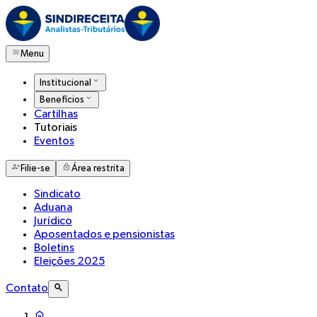
Menu
Institucional
Benefícios
Cartilhas
Tutoriais
Eventos
Filie-se
Área restrita
Sindicato
Aduana
Jurídico
Aposentados e pensionistas
Boletins
Eleições 2025
Contato