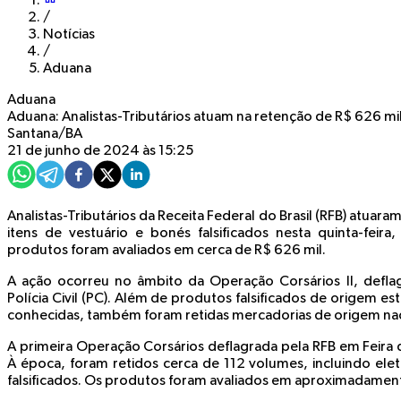
/
Notícias
/
Aduana
Aduana
Aduana: Analistas-Tributários atuam na retenção de R$ 626 mil
Santana/BA
21 de junho de 2024 às 15:25
Analistas-Tributários da Receita Federal do Brasil (RFB) atua
itens de vestuário e bonés falsificados nesta quinta-feir
produtos foram avaliados em cerca de R$ 626 mil.
A ação ocorreu no âmbito da Operação Corsários II, defla
Polícia Civil (PC). Além de produtos falsificados de origem e
conhecidas, também foram retidas mercadorias de origem nac
A primeira Operação Corsários deflagrada pela RFB em Feira 
À época, foram retidos cerca de 112 volumes, incluindo elet
falsificados. Os produtos foram avaliados em aproximadament