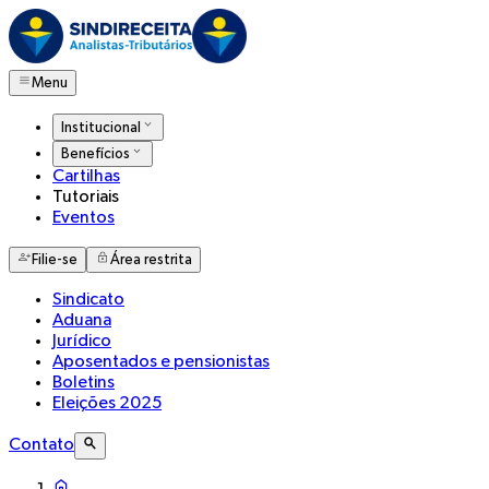
Menu
Institucional
Benefícios
Cartilhas
Tutoriais
Eventos
Filie-se
Área restrita
Sindicato
Aduana
Jurídico
Aposentados e pensionistas
Boletins
Eleições 2025
Contato