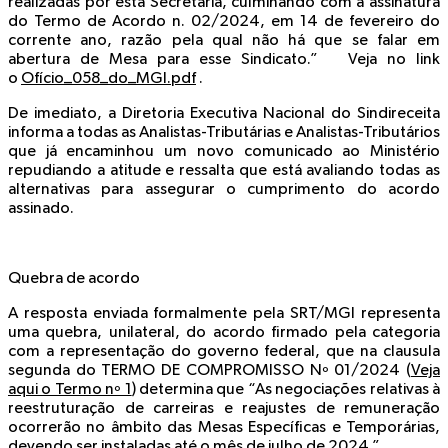
realizadas por esta Secretaria, culminando com a assinatura
do Termo de Acordo n. 02/2024, em 14 de fevereiro do
corrente ano, razão pela qual não há que se falar em
abertura de Mesa para esse Sindicato.” Veja no link
o
Ofício_058_do_MGI.pdf
.
De imediato, a Diretoria Executiva Nacional do Sindireceita
informa a todas as Analistas-Tributárias e Analistas-Tributários
que já encaminhou um novo comunicado ao Ministério
repudiando a atitude e ressalta que está avaliando todas as
alternativas para assegurar o cumprimento do acordo
assinado.
Quebra de acordo
A resposta enviada formalmente pela SRT/MGI representa
uma quebra, unilateral, do acordo firmado pela categoria
com a representação do governo federal, que na clausula
segunda do TERMO DE COMPROMISSO Nº 01/2024 (
Veja
aqui o Termo nº 1
) determina que “As negociações relativas à
reestruturação de carreiras e reajustes de remuneração
ocorrerão no âmbito das Mesas Específicas e Temporárias,
devendo ser instaladas até o mês de julho de 2024.”