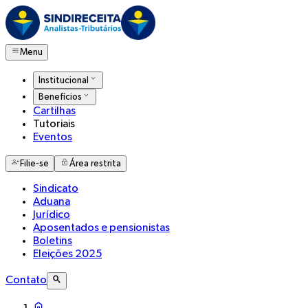
Menu
Institucional
Benefícios
Cartilhas
Tutoriais
Eventos
Filie-se
Área restrita
Sindicato
Aduana
Jurídico
Aposentados e pensionistas
Boletins
Eleições 2025
Contato