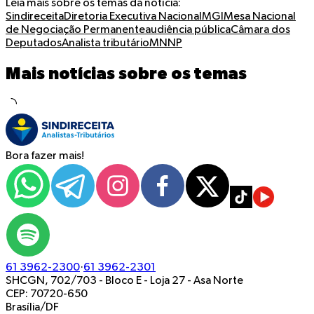
Leia mais sobre os temas da notícia:
Sindireceita
Diretoria Executiva Nacional
MGI
Mesa Nacional
de Negociação Permanente
audiência pública
Câmara dos
Deputados
Analista tributário
MNNP
Mais notícias sobre os temas
Bora fazer mais!
61 3962-2300
·
61 3962-2301
SHCGN, 702/703 - Bloco E - Loja 27
-
Asa Norte
CEP: 70720-650
Brasília/DF