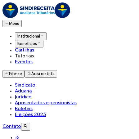
Menu
Institucional
Benefícios
Cartilhas
Tutoriais
Eventos
Filie-se
Área restrita
Sindicato
Aduana
Jurídico
Aposentados e pensionistas
Boletins
Eleições 2025
Contato