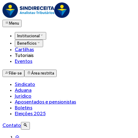
Menu
Institucional
Benefícios
Cartilhas
Tutoriais
Eventos
Filie-se
Área restrita
Sindicato
Aduana
Jurídico
Aposentados e pensionistas
Boletins
Eleições 2025
Contato