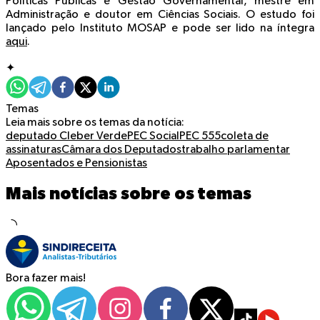
Políticas Públicas e Gestão Governamental, mestre em
Administração e doutor em Ciências Sociais. O estudo foi
lançado pelo Instituto MOSAP e pode ser lido na íntegra
aqui
.
✦
Temas
Leia mais sobre os temas da notícia:
deputado Cleber Verde
PEC Social
PEC 555
coleta de
assinaturas
Câmara dos Deputados
trabalho parlamentar
Aposentados e Pensionistas
Mais notícias sobre os temas
Bora fazer mais!