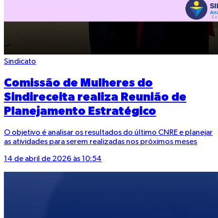
Sindicato
Comissão de Mulheres do
Sindireceita realiza Reunião de
Planejamento Estratégico
O objetivo é analisar os resultados do último CNRE e planejar
as atividades para serem realizadas nos próximos meses
14 de abril de 2026 às 10:54