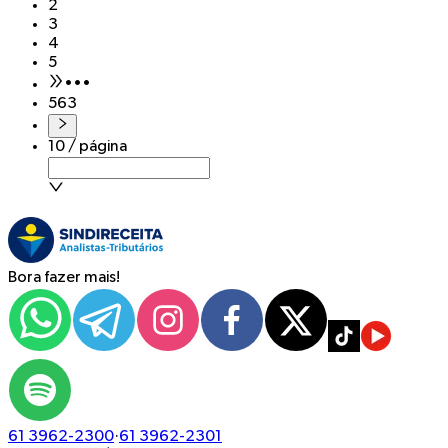
2
3
4
5
•••
563
10 / página
Bora fazer mais!
61 3962-2300
·
61 3962-2301