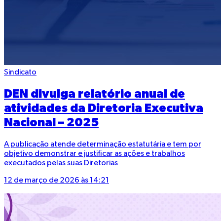
Sindicato
DEN divulga relatório anual de
atividades da Diretoria Executiva
Nacional – 2025
A publicação atende determinação estatutária e tem por
objetivo demonstrar e justificar as ações e trabalhos
executados pelas suas Diretorias
12 de março de 2026 às 14:21