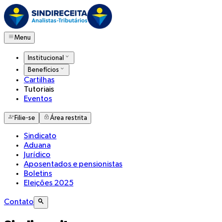
Menu
Institucional
Benefícios
Cartilhas
Tutoriais
Eventos
Filie-se
Área restrita
Sindicato
Aduana
Jurídico
Aposentados e pensionistas
Boletins
Eleições 2025
Contato