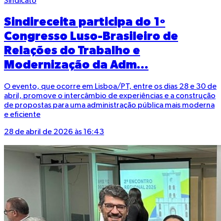
Sindicato
Sindireceita participa do 1º
Congresso Luso-Brasileiro de
Relações do Trabalho e
Modernização da Adm...
O evento, que ocorre em Lisboa/PT, entre os dias 28 e 30 de
abril, promove o intercâmbio de experiências e a construção
de propostas para uma administração pública mais moderna
e eficiente
28 de abril de 2026 às 16:43