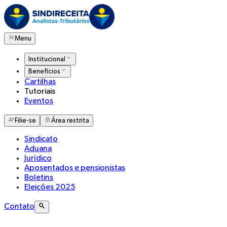
Menu
Institucional
Benefícios
Cartilhas
Tutoriais
Eventos
Filie-se
Área restrita
Sindicato
Aduana
Jurídico
Aposentados e pensionistas
Boletins
Eleições 2025
Contato