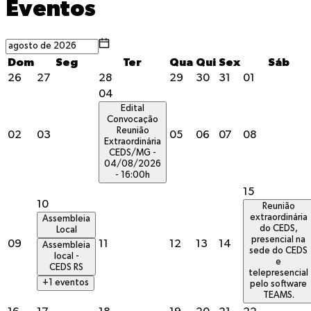
Eventos
Dom
Seg
Ter
Qua
Qui
Sex
Sáb
26
27
28
29
30
31
01
04
Edital
Convocação
Reunião
02
03
05
06
07
08
Extraordinária
CEDS/MG -
04/08/2026
- 16:00h
15
10
Reunião
extraordinária
Assembleia
do CEDS,
Local
presencial na
09
11
12
13
14
Assembleia
sede do CEDS
local -
e
CEDS RS
telepresencial
+
1
eventos
pelo software
TEAMS.