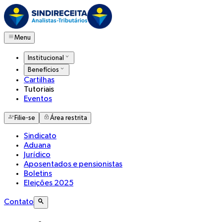
Menu
Institucional
Benefícios
Cartilhas
Tutoriais
Eventos
Filie-se
Área restrita
Sindicato
Aduana
Jurídico
Aposentados e pensionistas
Boletins
Eleições 2025
Contato