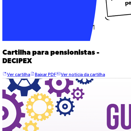
Cartilha para pensionistas -
DECIPEX
Ver cartilha
Baixar PDF
Ver notícia da cartilha