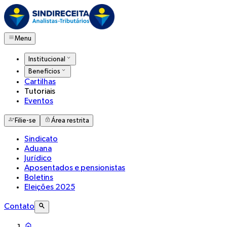
Menu
Institucional
Benefícios
Cartilhas
Tutoriais
Eventos
Filie-se
Área restrita
Sindicato
Aduana
Jurídico
Aposentados e pensionistas
Boletins
Eleições 2025
Contato