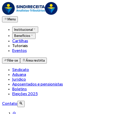
Menu
Institucional
Benefícios
Cartilhas
Tutoriais
Eventos
Filie-se
Área restrita
Sindicato
Aduana
Jurídico
Aposentados e pensionistas
Boletins
Eleições 2025
Contato