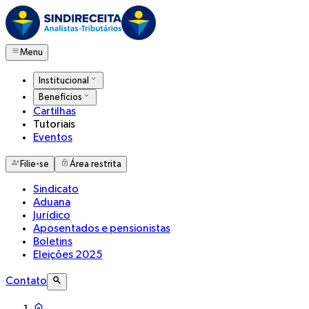
Menu
Institucional
Benefícios
Cartilhas
Tutoriais
Eventos
Filie-se
Área restrita
Sindicato
Aduana
Jurídico
Aposentados e pensionistas
Boletins
Eleições 2025
Contato