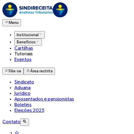
Menu
Institucional
Benefícios
Cartilhas
Tutoriais
Eventos
Filie-se
Área restrita
Sindicato
Aduana
Jurídico
Aposentados e pensionistas
Boletins
Eleições 2025
Contato