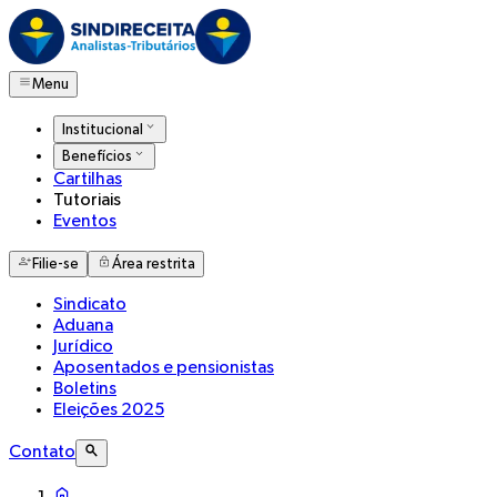
Menu
Institucional
Benefícios
Cartilhas
Tutoriais
Eventos
Filie-se
Área restrita
Sindicato
Aduana
Jurídico
Aposentados e pensionistas
Boletins
Eleições 2025
Contato