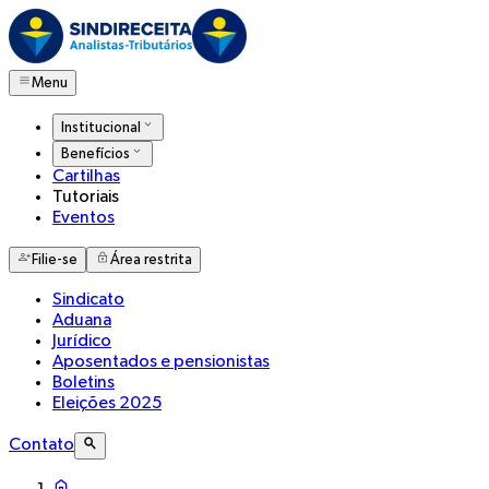
Menu
Institucional
Benefícios
Cartilhas
Tutoriais
Eventos
Filie-se
Área restrita
Sindicato
Aduana
Jurídico
Aposentados e pensionistas
Boletins
Eleições 2025
Contato