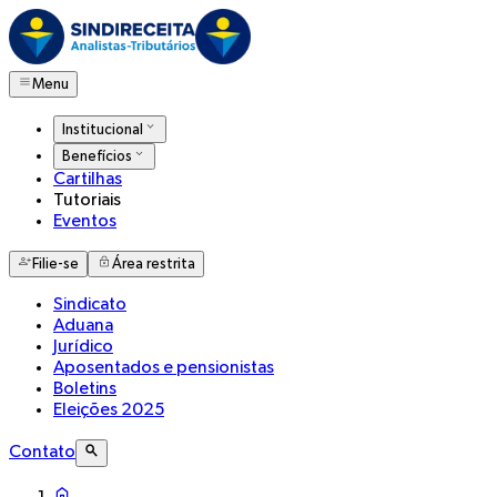
Menu
Institucional
Benefícios
Cartilhas
Tutoriais
Eventos
Filie-se
Área restrita
Sindicato
Aduana
Jurídico
Aposentados e pensionistas
Boletins
Eleições 2025
Contato