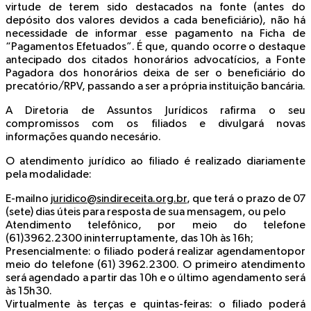
virtude de terem sido destacados na fonte (antes do
depósito dos valores devidos a cada beneficiário),
não há
necessidade
de informar
esse pagamento na Ficha de
“Pagamentos Efetuados”. É que, quando ocorre o destaque
antecipado dos citados honorários advocatícios, a Fonte
Pagadora dos honorários deixa de ser o beneficiário do
precatório/RPV, passando a ser a própria instituição bancária.
A Diretoria de Assuntos Jurídicos rafirma o seu
compromissos com os filiados e divulgará novas
informações quando necesário.
O atendimento jurídico ao filiado é realizado diariamente
pela modalidade:
E-mail
no
juridico@sindireceita.org.br
, que terá o prazo de 07
(sete) dias úteis para resposta de sua mensagem, ou pelo
Atendimento telefônico
, por meio do telefone
(61)3962.2300 ininterruptamente, das 10h às 16h;
Presencialmente
: o filiado poderá realizar
agendamento
por
meio do telefone (61) 3962.2300. O primeiro atendimento
será agendado a partir das 10h e o último agendamento será
às 15h30.
Virtualmente às terças e quintas-feiras
: o filiado poderá