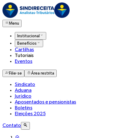
Menu
Institucional
Benefícios
Cartilhas
Tutoriais
Eventos
Filie-se
Área restrita
Sindicato
Aduana
Jurídico
Aposentados e pensionistas
Boletins
Eleições 2025
Contato