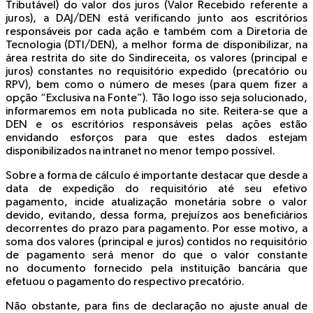
Tributável
) do valor dos juros (
Valor Recebido referente a
juros
), a DAJ/DEN está verificando junto aos escritórios
responsáveis por cada ação e também com a Diretoria de
Tecnologia (DTI/DEN), a melhor forma de disponibilizar, na
área restrita do site do Sindireceita, os valores (principal e
juros) constantes no requisitório expedido (precatório ou
RPV), bem como o
número de meses
(para quem fizer a
opção “Exclusiva na Fonte”). Tão logo isso seja solucionado,
informaremos em nota publicada no site. Reitera-se que a
DEN e os escritórios responsáveis pelas ações estão
envidando esforços para que estes dados estejam
disponibilizados na intranet no menor tempo possível.
Sobre a forma de cálculo é importante destacar que desde a
data de expedição do requisitório até seu efetivo
pagamento, incide atualização monetária sobre o valor
devido, evitando, dessa forma, prejuízos aos beneficiários
decorrentes do prazo para pagamento. Por esse motivo, a
soma dos valores (principal e juros) contidos no requisitório
de pagamento será menor do que o valor constante
no
documento fornecido pela instituição bancária
que
efetuou o pagamento do respectivo precatório.
Não obstante, para fins de declaração no ajuste anual de