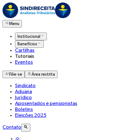
Menu
Institucional
Benefícios
Cartilhas
Tutoriais
Eventos
Filie-se
Área restrita
Sindicato
Aduana
Jurídico
Aposentados e pensionistas
Boletins
Eleições 2025
Contato