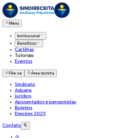
Menu
Institucional
Benefícios
Cartilhas
Tutoriais
Eventos
Filie-se
Área restrita
Sindicato
Aduana
Jurídico
Aposentados e pensionistas
Boletins
Eleições 2025
Contato