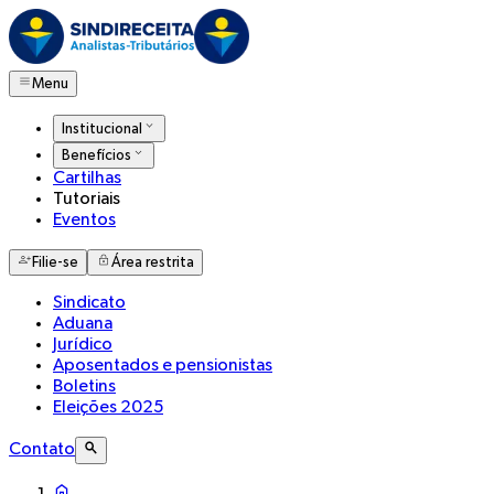
Menu
Institucional
Benefícios
Cartilhas
Tutoriais
Eventos
Filie-se
Área restrita
Sindicato
Aduana
Jurídico
Aposentados e pensionistas
Boletins
Eleições 2025
Contato