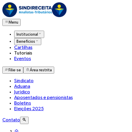
Menu
Institucional
Benefícios
Cartilhas
Tutoriais
Eventos
Filie-se
Área restrita
Sindicato
Aduana
Jurídico
Aposentados e pensionistas
Boletins
Eleições 2025
Contato