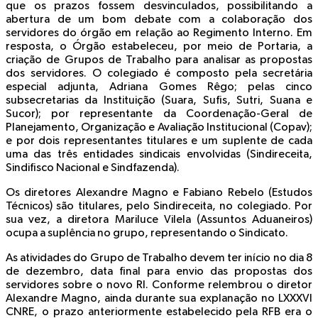
que os prazos fossem desvinculados, possibilitando a
abertura de um bom debate com a colaboração dos
servidores do órgão em relação ao Regimento Interno. Em
resposta, o Órgão estabeleceu, por meio de Portaria, a
criação de Grupos de Trabalho para analisar as propostas
dos servidores. O colegiado é composto pela secretária
especial adjunta, Adriana Gomes Rêgo; pelas cinco
subsecretarias da Instituição (Suara, Sufis, Sutri, Suana e
Sucor); por representante da Coordenação-Geral de
Planejamento, Organização e Avaliação Institucional (Copav);
e por dois representantes titulares e um suplente de cada
uma das três entidades sindicais envolvidas (Sindireceita,
Sindifisco Nacional e Sindfazenda).
Os diretores Alexandre Magno e Fabiano Rebelo (Estudos
Técnicos) são titulares, pelo Sindireceita, no colegiado. Por
sua vez, a diretora Mariluce Vilela (Assuntos Aduaneiros)
ocupa a suplência no grupo, representando o Sindicato.
As atividades do Grupo de Trabalho devem ter início no dia 8
de dezembro, data final para envio das propostas dos
servidores sobre o novo RI. Conforme relembrou o diretor
Alexandre Magno, ainda durante sua explanação no LXXXVI
CNRE, o prazo anteriormente estabelecido pela RFB era o