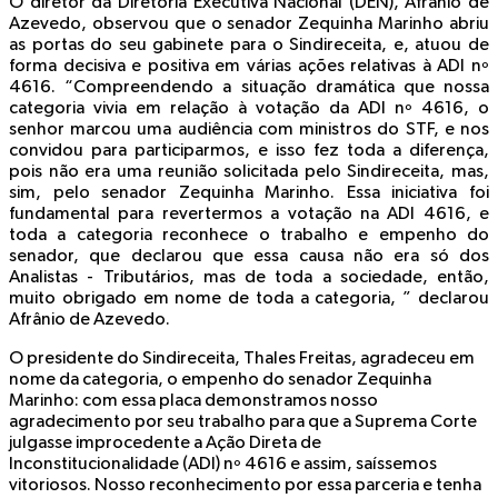
O diretor da Diretoria Executiva Nacional (DEN), Afrânio de
Azevedo, observou que o senador Zequinha Marinho abriu
as portas do seu gabinete para o Sindireceita, e, atuou de
forma decisiva e positiva em várias ações relativas à ADI nº
4616. “Compreendendo a situação dramática que nossa
categoria vivia em relação à votação da ADI nº 4616, o
senhor marcou uma audiência com ministros do STF, e nos
convidou para participarmos, e isso fez toda a diferença,
pois não era uma reunião solicitada pelo Sindireceita, mas,
sim, pelo senador Zequinha Marinho. Essa iniciativa foi
fundamental para revertermos a votação na ADI 4616, e
toda a categoria reconhece o trabalho e empenho do
senador, que declarou que essa causa não era só dos
Analistas - Tributários, mas de toda a sociedade, então,
muito obrigado em nome de toda a categoria, ” declarou
Afrânio de Azevedo.
O presidente do Sindireceita, Thales Freitas, agradeceu em
nome da categoria, o empenho do senador Zequinha
Marinho: com essa placa demonstramos nosso
agradecimento por seu trabalho para que a Suprema Corte
julgasse improcedente a Ação Direta de
Inconstitucionalidade (ADI) nº 4616 e assim, saíssemos
vitoriosos. Nosso reconhecimento por essa parceria e tenha