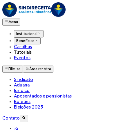
Menu
Institucional
Benefícios
Cartilhas
Tutoriais
Eventos
Filie-se
Área restrita
Sindicato
Aduana
Jurídico
Aposentados e pensionistas
Boletins
Eleições 2025
Contato