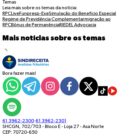
Temas
Leia mais sobre os temas da notícia:
RPC
Live
Funpresp-Exe
Simulação do Benefício Especial
Regime de Previdência Complementar
migração ao
RPC
Bônus de Permanência
RIEDEL Advocacia
Mais notícias sobre os temas
Bora fazer mais!
61 3962-2300
·
61 3962-2301
SHCGN, 702/703 - Bloco E - Loja 27
-
Asa Norte
CEP: 70720-650