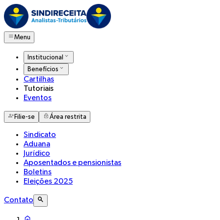
Menu
Institucional
Benefícios
Cartilhas
Tutoriais
Eventos
Filie-se
Área restrita
Sindicato
Aduana
Jurídico
Aposentados e pensionistas
Boletins
Eleições 2025
Contato