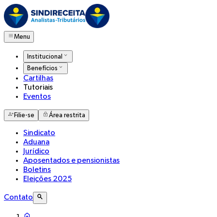
Menu
Institucional
Benefícios
Cartilhas
Tutoriais
Eventos
Filie-se
Área restrita
Sindicato
Aduana
Jurídico
Aposentados e pensionistas
Boletins
Eleições 2025
Contato