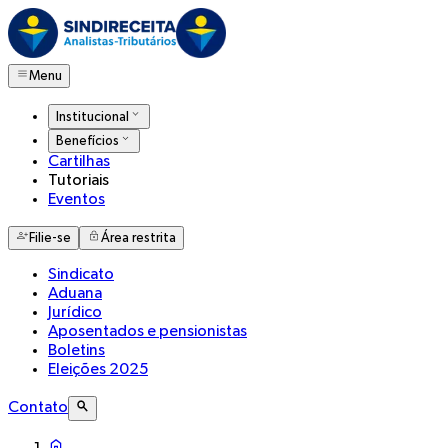
Menu
Institucional
Benefícios
Cartilhas
Tutoriais
Eventos
Filie-se
Área restrita
Sindicato
Aduana
Jurídico
Aposentados e pensionistas
Boletins
Eleições 2025
Contato