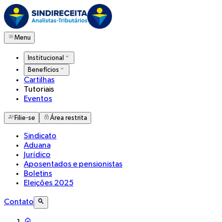
Menu
Institucional
Benefícios
Cartilhas
Tutoriais
Eventos
Filie-se
Área restrita
Sindicato
Aduana
Jurídico
Aposentados e pensionistas
Boletins
Eleições 2025
Contato