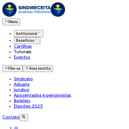
Menu
Institucional
Benefícios
Cartilhas
Tutoriais
Eventos
Filie-se
Área restrita
Sindicato
Aduana
Jurídico
Aposentados e pensionistas
Boletins
Eleições 2025
Contato