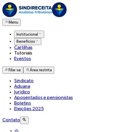
Menu
Institucional
Benefícios
Cartilhas
Tutoriais
Eventos
Filie-se
Área restrita
Sindicato
Aduana
Jurídico
Aposentados e pensionistas
Boletins
Eleições 2025
Contato