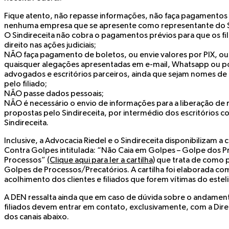
Fique atento, não repasse informações, não faça pagamentos
nenhuma empresa que se apresente como representante do Si
O Sindireceita não cobra o pagamentos prévios para que os fi
direito nas ações judiciais;
NÃO faça pagamento de boletos, ou envie valores por PIX, ou 
quaisquer alegações apresentadas em e-mail, Whatsapp ou por 
advogados e escritórios parceiros, ainda que sejam nomes de
pelo filiado;
NÃO passe dados pessoais;
NÃO é necessário o envio de informações para a liberação de r
propostas pelo Sindireceita, por intermédio dos escritórios c
Sindireceita.
Inclusive, a Advocacia Riedel e o Sindireceita disponibilizam a
Contra Golpes intitulada: “Não Caia em Golpes – Golpe dos 
Processos”
(Clique aqui para ler a cartilha)
que trata de como 
Golpes de Processos/Precatórios. A cartilha foi elaborada com 
acolhimento dos clientes e filiados que forem vítimas do estel
A DEN ressalta ainda que em caso de dúvida sobre o andamento
filiados devem entrar em contato, exclusivamente, com a Diret
dos canais abaixo.