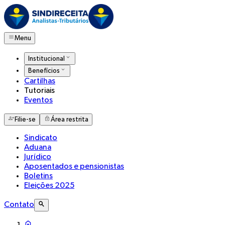
Menu
Institucional
Benefícios
Cartilhas
Tutoriais
Eventos
Filie-se
Área restrita
Sindicato
Aduana
Jurídico
Aposentados e pensionistas
Boletins
Eleições 2025
Contato