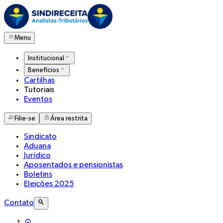
Menu
Institucional
Benefícios
Cartilhas
Tutoriais
Eventos
Filie-se
Área restrita
Sindicato
Aduana
Jurídico
Aposentados e pensionistas
Boletins
Eleições 2025
Contato