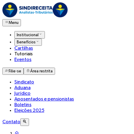
Menu
Institucional
Benefícios
Cartilhas
Tutoriais
Eventos
Filie-se
Área restrita
Sindicato
Aduana
Jurídico
Aposentados e pensionistas
Boletins
Eleições 2025
Contato