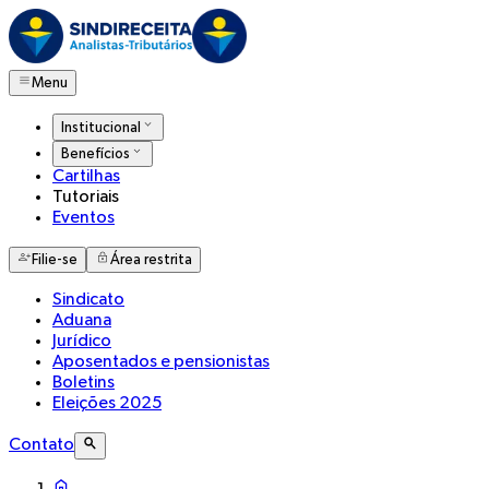
Menu
Institucional
Benefícios
Cartilhas
Tutoriais
Eventos
Filie-se
Área restrita
Sindicato
Aduana
Jurídico
Aposentados e pensionistas
Boletins
Eleições 2025
Contato