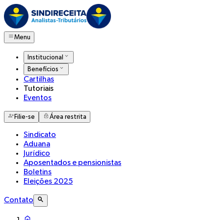
Menu
Institucional
Benefícios
Cartilhas
Tutoriais
Eventos
Filie-se
Área restrita
Sindicato
Aduana
Jurídico
Aposentados e pensionistas
Boletins
Eleições 2025
Contato