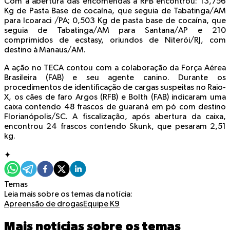
Com a abertura das encomendas a RFB encontrou: 13,756
Kg de Pasta Base de cocaína, que seguia de Tabatinga/AM
para Icoaraci /PA; 0,503 Kg de pasta base de cocaína, que
seguia de Tabatinga/AM para Santana/AP e 210
comprimidos de ecstasy, oriundos de Niterói/RJ, com
destino à Manaus/AM.
A ação no TECA contou com a colaboração da Força Aérea
Brasileira (FAB) e seu agente canino. Durante os
procedimentos de identificação de cargas suspeitas no Raio-
X, os cães de faro Argos (RFB) e Bolth (FAB) indicaram uma
caixa contendo 48 frascos de guaraná em pó com destino
Florianópolis/SC. A fiscalização, após abertura da caixa,
encontrou 24 frascos contendo Skunk, que pesaram 2,51
kg.
✦
Temas
Leia mais sobre os temas da notícia:
Apreensão de drogas
Equipe K9
Mais notícias sobre os temas