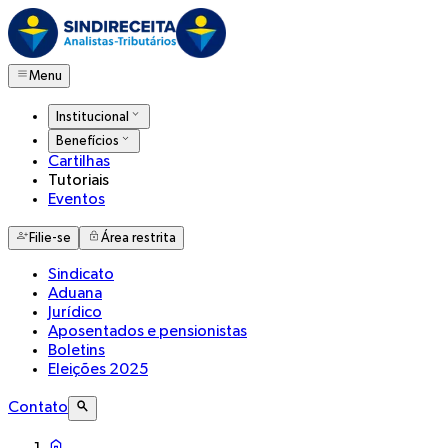
Menu
Institucional
Benefícios
Cartilhas
Tutoriais
Eventos
Filie-se
Área restrita
Sindicato
Aduana
Jurídico
Aposentados e pensionistas
Boletins
Eleições 2025
Contato