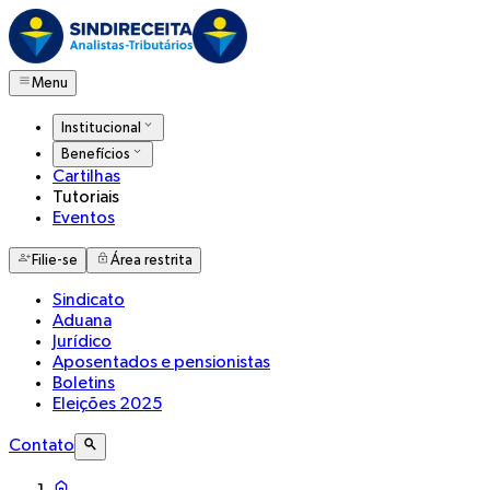
Menu
Institucional
Benefícios
Cartilhas
Tutoriais
Eventos
Filie-se
Área restrita
Sindicato
Aduana
Jurídico
Aposentados e pensionistas
Boletins
Eleições 2025
Contato