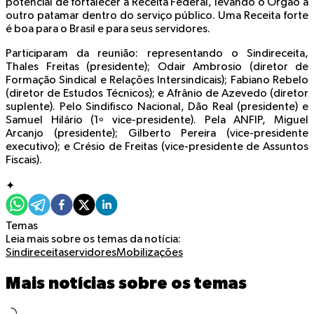
potencial de fortalecer a Receita Federal, levando o Órgão a
outro patamar dentro do serviço público. Uma Receita forte
é boa para o Brasil e para seus servidores.
Participaram da reunião: representando o Sindireceita,
Thales Freitas (presidente); Odair Ambrosio (diretor de
Formação Sindical e Relações Intersindicais); Fabiano Rebelo
(diretor de Estudos Técnicos); e Afrânio de Azevedo (diretor
suplente). Pelo Sindifisco Nacional, Dão Real (presidente) e
Samuel Hilário (1º vice-presidente). Pela ANFIP, Miguel
Arcanjo (presidente); Gilberto Pereira (vice-presidente
executivo); e Crésio de Freitas (vice-presidente de Assuntos
Fiscais).
✦
Temas
Leia mais sobre os temas da notícia:
Sindireceita
servidores
Mobilizações
Mais notícias sobre os temas