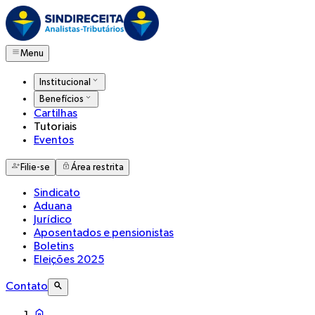
Menu
Institucional
Benefícios
Cartilhas
Tutoriais
Eventos
Filie-se
Área restrita
Sindicato
Aduana
Jurídico
Aposentados e pensionistas
Boletins
Eleições 2025
Contato