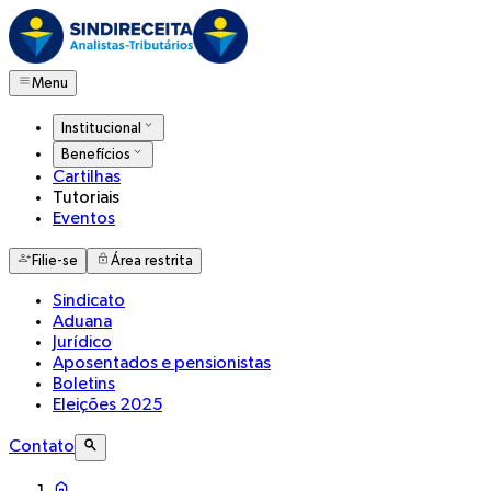
Menu
Institucional
Benefícios
Cartilhas
Tutoriais
Eventos
Filie-se
Área restrita
Sindicato
Aduana
Jurídico
Aposentados e pensionistas
Boletins
Eleições 2025
Contato