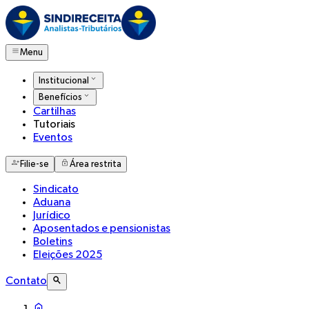
Menu
Institucional
Benefícios
Cartilhas
Tutoriais
Eventos
Filie-se
Área restrita
Sindicato
Aduana
Jurídico
Aposentados e pensionistas
Boletins
Eleições 2025
Contato