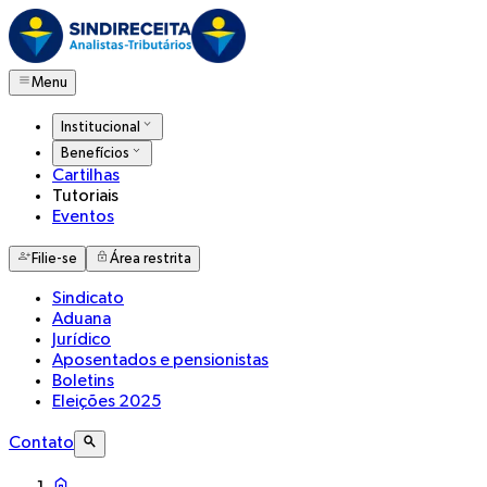
Menu
Institucional
Benefícios
Cartilhas
Tutoriais
Eventos
Filie-se
Área restrita
Sindicato
Aduana
Jurídico
Aposentados e pensionistas
Boletins
Eleições 2025
Contato