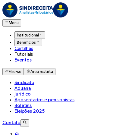
Menu
Institucional
Benefícios
Cartilhas
Tutoriais
Eventos
Filie-se
Área restrita
Sindicato
Aduana
Jurídico
Aposentados e pensionistas
Boletins
Eleições 2025
Contato