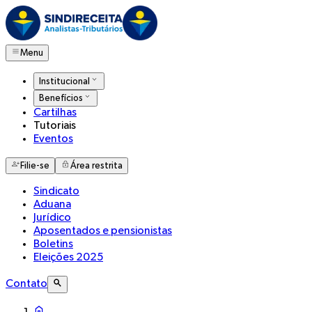
Menu
Institucional
Benefícios
Cartilhas
Tutoriais
Eventos
Filie-se
Área restrita
Sindicato
Aduana
Jurídico
Aposentados e pensionistas
Boletins
Eleições 2025
Contato