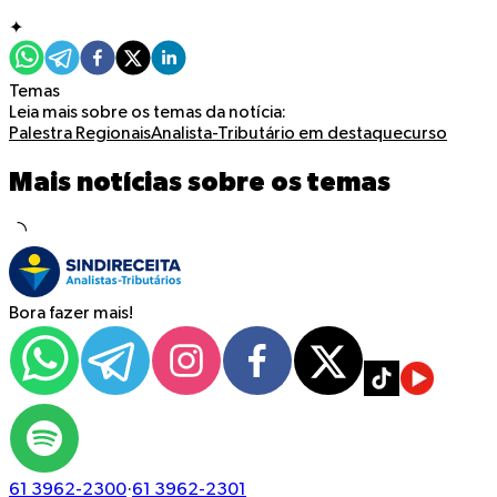
✦
Temas
Leia mais sobre os temas da notícia:
Palestra
Regionais
Analista-Tributário em destaque
curso
Mais notícias sobre os temas
Bora fazer mais!
61 3962-2300
·
61 3962-2301