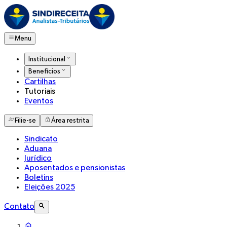
Menu
Institucional
Benefícios
Cartilhas
Tutoriais
Eventos
Filie-se
Área restrita
Sindicato
Aduana
Jurídico
Aposentados e pensionistas
Boletins
Eleições 2025
Contato