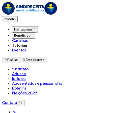
Menu
Institucional
Benefícios
Cartilhas
Tutoriais
Eventos
Filie-se
Área restrita
Sindicato
Aduana
Jurídico
Aposentados e pensionistas
Boletins
Eleições 2025
Contato