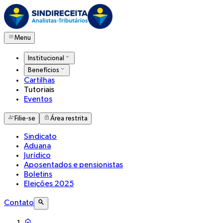
Menu
Institucional
Benefícios
Cartilhas
Tutoriais
Eventos
Filie-se
Área restrita
Sindicato
Aduana
Jurídico
Aposentados e pensionistas
Boletins
Eleições 2025
Contato